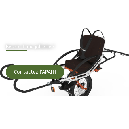
Besoin d'une joËlette ?
Contactez l'APAJH