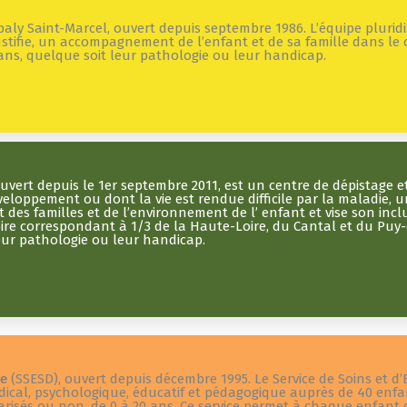
aly Saint-Marcel, ouvert depuis septembre 1986. L’équipe pluridi
justifie, un accompagnement de l’enfant et de sa famille dans le 
ans, quelque soit leur pathologie ou leur handicap.
vert depuis le 1er septembre 2011, est un centre de dépistage e
loppement ou dont la vie est rendue difficile par la maladie, un
des familles et de l’environnement de l’ enfant et vise son incl
toire correspondant à 1/3 de la Haute-Loire, du Cantal et du Puy-
eur pathologie ou leur handicap.
le
(SSESD), ouvert depuis décembre 1995. Le Service de Soins et d
dical, psychologique, éducatif et pédagogique auprès de 40 enf
isés ou non, de 0 à 20 ans. Ce service permet à chaque enfant 