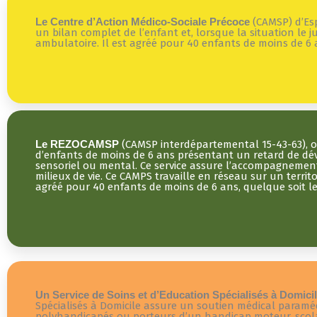
Le Centre d’Action Médico-Sociale Précoce
(CAMSP) d’Esp
un bilan complet de l’enfant et, lorsque la situation le 
ambulatoire. Il est agréé pour 40 enfants de moins de 6 
Le REZOCAMSP
(CAMSP interdépartemental 15-43-63), ou
d’enfants de moins de 6 ans présentant un retard de déve
sensoriel ou mental. Ce service assure l’accompagnement 
milieux de vie. Ce CAMPS travaille en réseau sur un terri
agréé pour 40 enfants de moins de 6 ans, quelque soit l
Un Service de Soins et d’Education Spécialisés à Domici
Spécialisés à Domicile assure un soutien médical paramé
polyhandicapés ou porteurs d’un handicap moteur, scolar