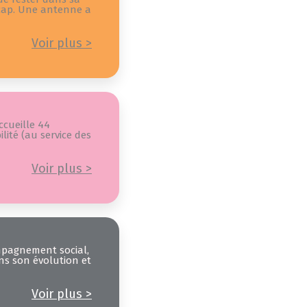
dicap. Une antenne a
Voir plus >
ccueille 44
lité (au service des
Voir plus >
mpagnement social,
ns son évolution et
Voir plus >