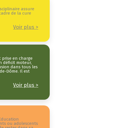
sciplinaire assure
cadre de la cure
Voir plus >
t prise en charge
 déficit moteur,
usion dans tous les
de-Dôme. Il est
Voir plus >
’Education
ants ou adolescents
de rester dans sa