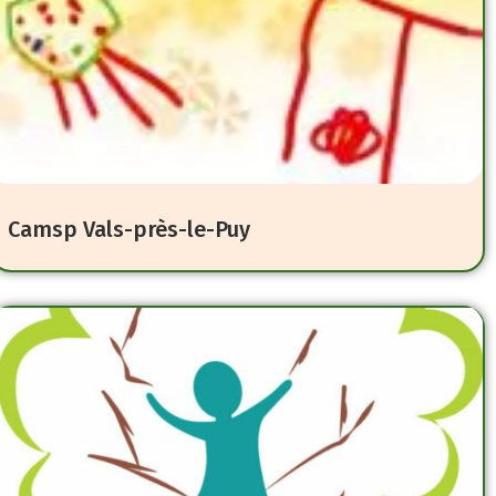
Camsp Vals-près-le-Puy