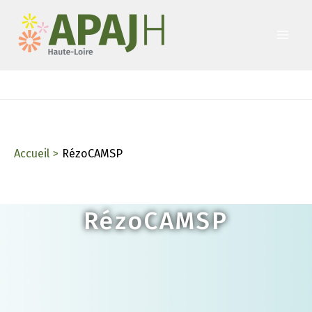
Aller
au
contenu
Accueil
RézoCAMSP
RézoCAMSP