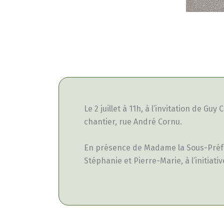
Le 2 juillet à 11h, à l’invitation de G
chantier, rue André Cornu.
En présence de Madame la Sous-Préfète
Stéphanie et Pierre-Marie, à l’initiat