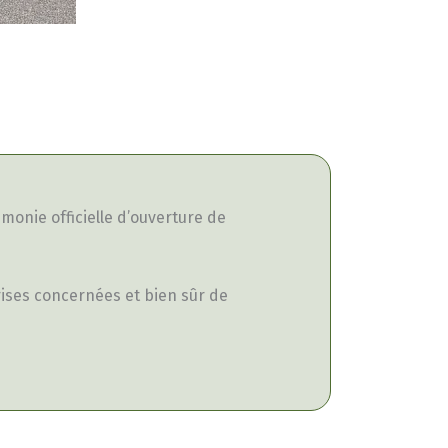
émonie officielle d’ouverture de
rises concernées et bien sûr de