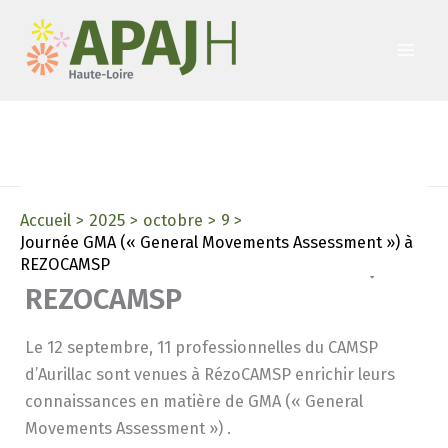
Aller
au
contenu
Accueil
2025
octobre
9
Journée GMA (« General
Journée GMA (« General Movements Assessment ») à
Movements Assessment ») à
REZOCAMSP
REZOCAMSP
Le 12 septembre, 11 professionnelles du CAMSP
d’Aurillac sont venues à RézoCAMSP enrichir leurs
connaissances en matière de GMA (« General
Movements Assessment ») .